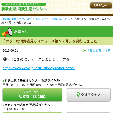
PC版へ
和歌山県消費生活センター
＞
お知らせ
＞
消費者教育・啓発
＞ 「ホットな消費者見守りニュース
第２７号」を発行しました
お知らせ
「ホットな消費者見守りニュース第２７号」を発行しました
2019.06.01
消費者教育・啓発
通帳はこまめにチェックしましょう！の巻
https://www.wcac.jp/instruction/pub/hot-news/
和歌山県消費生活センター 相談ダイヤル
■
平日 9:00～17:00／土日曜 10:00～16:00※土日曜は電話相談のみ
電話をかける
交通アクセス
073-433-1551
当センター紀南支所 相談ダイヤル
■
平日 10:00～16:00