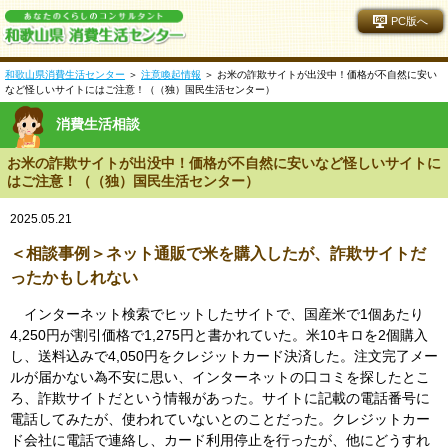
PC版へ
和歌山県消費生活センター
＞
注意喚起情報
＞ お米の詐欺サイトが出没中！価格が不自然に安い
など怪しいサイトにはご注意！（（独）国民生活センター）
消費生活相談
お米の詐欺サイトが出没中！価格が不自然に安いなど怪しいサイトに
はご注意！（（独）国民生活センター）
2025.05.21
＜相談事例＞ネット通販で米を購入したが、詐欺サイトだ
ったかもしれない
インターネット検索でヒットしたサイトで、国産米で1個あたり
4,250円が割引価格で1,275円と書かれていた。米10キロを2個購入
し、送料込みで4,050円をクレジットカード決済した。注文完了メー
ルが届かない為不安に思い、インターネットの口コミを探したとこ
ろ、詐欺サイトだという情報があった。サイトに記載の電話番号に
電話してみたが、使われていないとのことだった。クレジットカー
ド会社に電話で連絡し、カード利用停止を行ったが、他にどうすれ