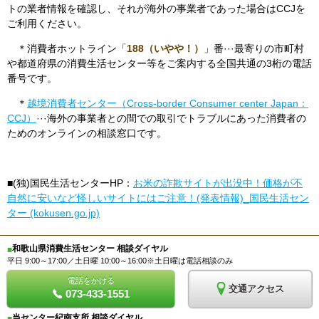
トの業者情報を確認し、それが海外の事業者であった場合はCCJを
ご利用ください。
＊消費者ホットライン「
188（いやや！）
」番···最寄りの市町村
や都道府県の消費生活センター等をご案内する全国共通の3桁の電話
番号です。
＊
越境消費者センター（Cross-border Consumer center Japan：
CCJ）
···海外の事業者との間での取引でトラブルにあった消費者の
ためのオンラインの相談窓口です。
■(独)国民生活センターHP：
お米の詐欺サイトが出没中！価格が不
自然に安いなど怪しいサイトにはご注意！
(発表情報)_国民生活セン
ター (kokusen.go.jp)
和歌山県消費生活センター 相談ダイヤル
■
平日 9:00～17:00／土日曜 10:00～16:00※土日曜は電話相談のみ
電話をかける
交通アクセス
073-433-1551
当センター紀南支所 相談ダイヤル
■